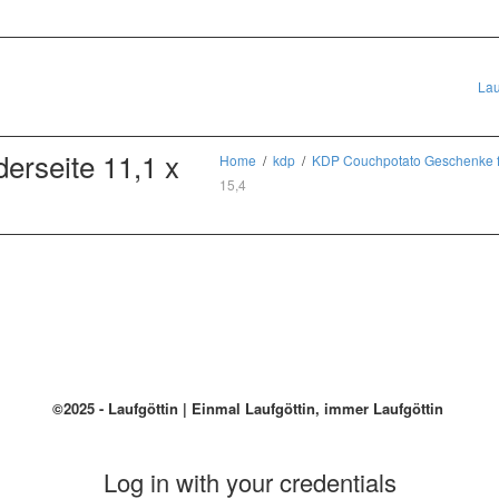
Lau
erseite 11,1 x
Home
kdp
KDP Couchpotato Geschenke f
15,4
©2025 - Laufgöttin | Einmal Laufgöttin, immer Laufgöttin
Log in with your credentials