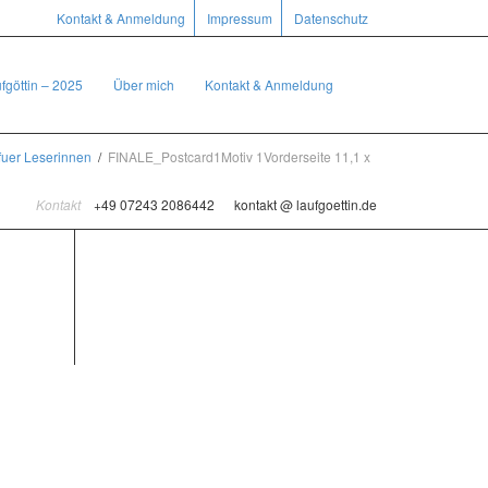
Kontakt & Anmeldung
Impressum
Datenschutz
fgöttin – 2025
Über mich
Kontakt & Anmeldung
uer Leserinnen
FINALE_Postcard1Motiv 1Vorderseite 11,1 x
Kontakt
+49 07243 2086442
kontakt @ laufgoettin.de