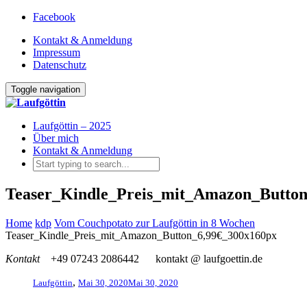
Facebook
Kontakt & Anmeldung
Impressum
Datenschutz
Toggle navigation
Laufgöttin – 2025
Über mich
Kontakt & Anmeldung
Teaser_Kindle_Preis_mit_Amazon_Button
Home
kdp
Vom Couchpotato zur Laufgöttin in 8 Wochen
Teaser_Kindle_Preis_mit_Amazon_Button_6,99€_300x160px
Kontakt
+49 07243 2086442
kontakt @ laufgoettin.de
,
Laufgöttin
Mai 30, 2020
Mai 30, 2020