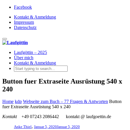
Facebook
Kontakt & Anmeldung
Impressum
Datenschutz
Toggle navigation
Laufgöttin – 2025
Über mich
Kontakt & Anmeldung
Button fuer Extraseite Ausrüstung 540 x
240
Home
kdp
Webseite zum Buch – 77 Fragen & Antworten
Button
fuer Extraseite Ausrüstung 540 x 240
Kontakt
+49 07243 2086442
kontakt @ laufgoettin.de
,
Anke Thiel
Januar 5, 2020
Januar 5, 2020