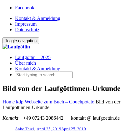
Facebook
Kontakt & Anmeldung
Impressum
Datenschutz
Toggle navigation
Laufgöttin – 2025
Über mich
Kontakt & Anmeldung
Bild von der Laufgöttinnen-Urkunde
Home
kdp
Webseite zum Buch – Couchpotato
Bild von der
Laufgöttinnen-Urkunde
Kontakt
+49 07243 2086442
kontakt @ laufgoettin.de
,
Anke Thiel
April 25, 2019
April 25, 2019