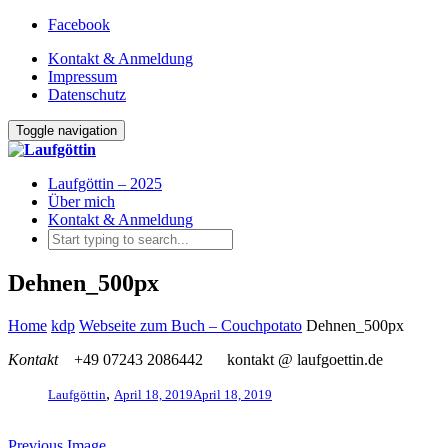
Facebook
Kontakt & Anmeldung
Impressum
Datenschutz
Toggle navigation
Laufgöttin – 2025
Über mich
Kontakt & Anmeldung
Dehnen_500px
Home
kdp
Webseite zum Buch – Couchpotato
Dehnen_500px
Kontakt
+49 07243 2086442
kontakt @ laufgoettin.de
,
Laufgöttin
April 18, 2019
April 18, 2019
Previous Image